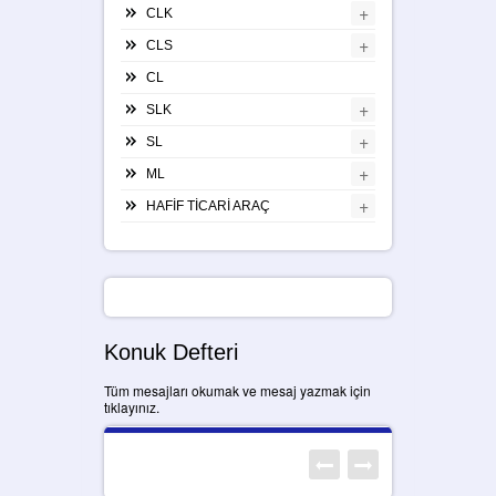
+
CLK
+
CLS
CL
+
SLK
+
SL
+
ML
+
HAFİF TİCARİ ARAÇ
Konuk Defteri
Tüm mesajları okumak ve mesaj yazmak için
tıklayınız.