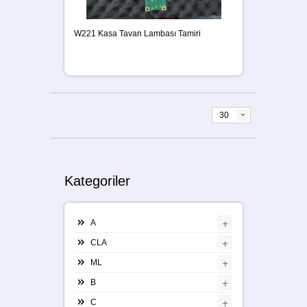
W221 Kasa Tavan Lambası Tamiri
30
Kategoriler
+
A
+
CLA
+
ML
+
B
+
C