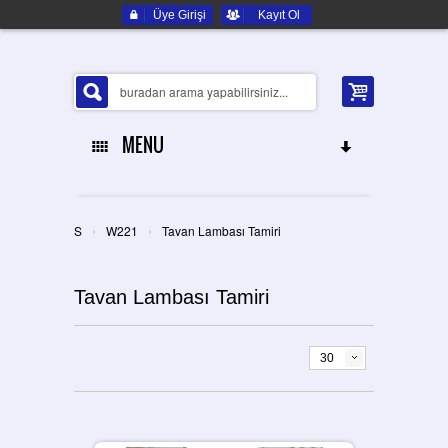
Üye Girişi
Kayıt Ol
MENU
ANA SAYFA
›
›
S
W221
Tavan Lambası Tamiri
HAKKIMIZDA
Tavan Lambası Tamiri
ELEKTRONIK YEDEK PARÇA
İLETIŞIM
30