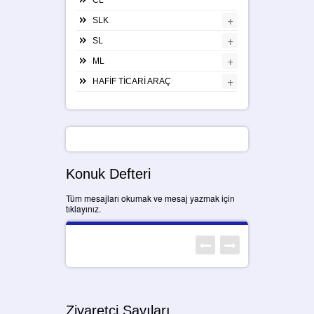
+
SLK
+
SL
+
ML
+
HAFİF TİCARİ ARAÇ
Konuk Defteri
Tüm mesajları okumak ve mesaj yazmak için
tıklayınız.
Ziyaretçi Sayıları