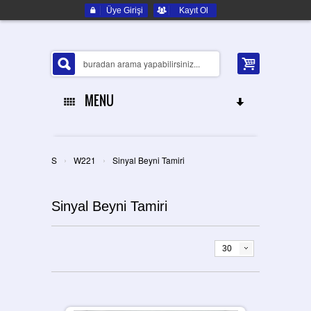
Üye Girişi
Kayıt Ol
MENU
ANA SAYFA
›
›
S
W221
Sinyal Beyni Tamiri
HAKKIMIZDA
Sinyal Beyni Tamiri
ELEKTRONIK YEDEK PARÇA
İLETIŞIM
30