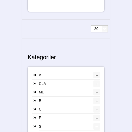
30
Kategoriler
+
A
+
CLA
+
ML
+
B
+
C
+
E
–
S