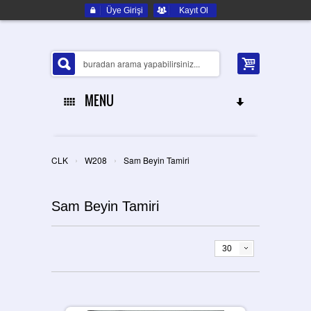
Üye Girişi
Kayıt Ol
MENU
ANA SAYFA
›
›
CLK
W208
Sam Beyin Tamiri
HAKKIMIZDA
Sam Beyin Tamiri
ELEKTRONIK YEDEK PARÇA
İLETIŞIM
30