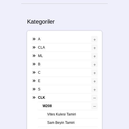
Kategoriler
+
A
+
CLA
+
ML
+
B
+
C
+
E
+
S
–
CLK
–
W208
Vites Kulesi Tamiri
Sam Beyin Tamiri