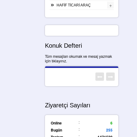
+
HAFİF TİCARİ ARAÇ
Konuk Defteri
Tüm mesajları okumak ve mesaj yazmak
için tıklayınız.
Ziyaretçi Sayıları
:
Online
6
:
Bugün
255
:
Toplam
1471520