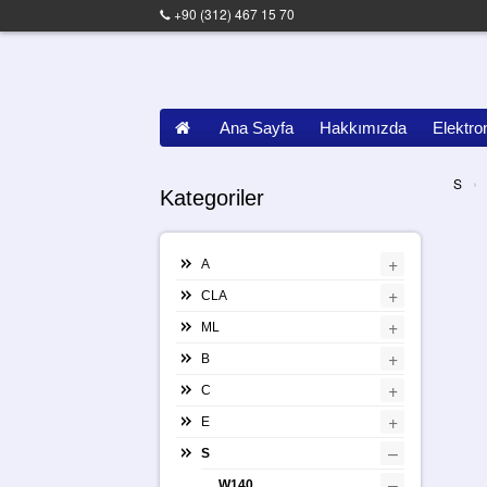
+90 (312) 467 15 70
Ana Sayfa
Hakkımızda
Elektro
›
S
Kategoriler
+
A
+
CLA
+
ML
+
B
+
C
+
E
–
S
–
W140