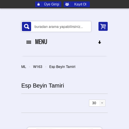
Üye Girişi
Kayıt Ol
MENU
ANA SAYFA
›
›
ML
W163
Esp Beyin Tamiri
HAKKIMIZDA
Esp Beyin Tamiri
ELEKTRONIK YEDEK PARÇA
İLETIŞIM
30