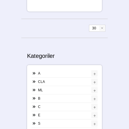
30
Kategoriler
+
A
+
CLA
+
ML
+
B
+
C
+
E
+
S