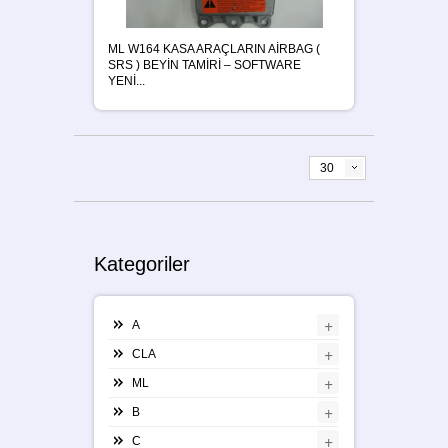
ML W164 KASA ARAÇLARIN AİRBAG (
SRS ) BEYİN TAMİRİ – SOFTWARE
YENİ...
30
Kategoriler
+
A
+
CLA
+
ML
+
B
+
C