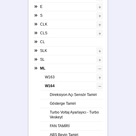
+
E
+
S
+
CLK
+
CLS
CL
+
SLK
+
SL
–
ML
+
W163
–
W164
Direksiyon Açı Sensör Tamiri
Gösterge Tamiri
Turbo Voltaj Ayarlayıcı - Turbo
Veskeyt
FAN TAMİRİ
ABS Beyin Tamiri