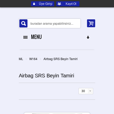
Üye Girişi
Kayıt Ol
MENU
ANA SAYFA
›
›
ML
W164
Airbag SRS Beyin Tamiri
HAKKIMIZDA
Airbag SRS Beyin Tamiri
ELEKTRONIK YEDEK PARÇA
İLETIŞIM
30