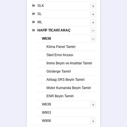
+
SLK
+
SL
+
ML
–
HAFİF TİCARİ ARAÇ
–
W638
Klima Panel Tamiri
Start Error Arızası
İmmo Beyin ve Anahtar Tamiri
Gösterge Tamiri
Airbag SRS Beyin Tamiri
Motor Kumanda Beyin Tamiri
ENR Beyin Tamiri
+
W639
W903
+
W906