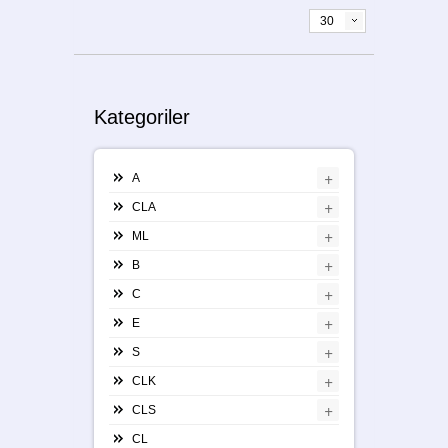
30
Kategoriler
+
A
+
CLA
+
ML
+
B
+
C
+
E
+
S
+
CLK
+
CLS
CL