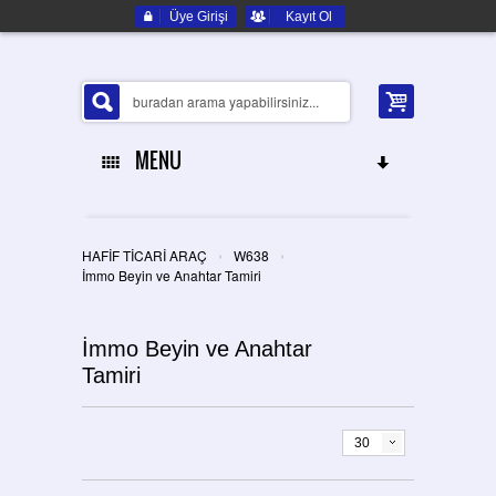
Üye Girişi
Kayıt Ol
MENU
ANA SAYFA
›
›
HAFİF TİCARİ ARAÇ
W638
HAKKIMIZDA
İmmo Beyin ve Anahtar Tamiri
ELEKTRONIK YEDEK PARÇA
İmmo Beyin ve Anahtar
Tamiri
İLETIŞIM
30