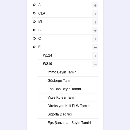
+
A
+
CLA
+
ML
+
B
+
C
–
E
+
W124
–
W210
İmmo Beyin Tamiri
Gösterge Tamiri
Esp Bas Beyin Tamiri
Vites Kulesi Tamiri
Direksiyon Kilit ELW Tamiri
Sigorta Dağıtıcı
Egs Şanzıman Beyin Tamiri