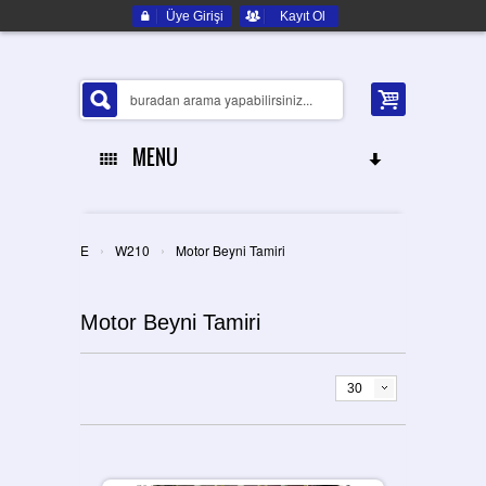
Üye Girişi
Kayıt Ol
MENU
ANA SAYFA
›
›
E
W210
Motor Beyni Tamiri
HAKKIMIZDA
Motor Beyni Tamiri
ELEKTRONIK YEDEK PARÇA
İLETIŞIM
30