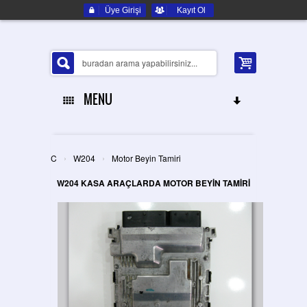
Üye Girişi
Kayıt Ol
MENU
ANA SAYFA
›
›
C
W204
Motor Beyin Tamiri
HAKKIMIZDA
W204 KASA ARAÇLARDA MOTOR BEYİN TAMİRİ
ELEKTRONIK YEDEK PARÇA
İLETIŞIM