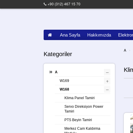
+90 (312) 467 15 70
Ana Sayfa
Hakkımızda
Elektro
›
A
Kategoriler
Kli
–
A
+
W169
–
W168
Klima Panel Tamiri
Servo Direksiyon Power
Tamiri
PTS Beyin Tamiri
Merkez Cam Kaldırma