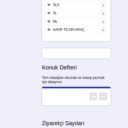
+
SLK
+
SL
+
ML
+
HAFİF TİCARİ ARAÇ
Konuk Defteri
Tüm mesajları okumak ve mesaj yazmak
için tıklayınız.
Ziyaretçi Sayıları