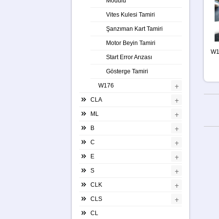
Modulu
Vites Kulesi Tamiri
Şanzıman Kart Tamiri
Motor Beyin Tamiri
W1
Start Error Arızası
Gösterge Tamiri
+
W176
+
CLA
+
ML
+
B
+
C
+
E
+
S
+
CLK
+
CLS
CL