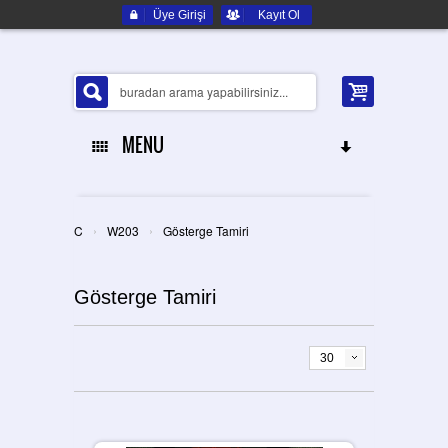
Üye Girişi
Kayıt Ol
MENU
ANA SAYFA
›
›
C
W203
Gösterge Tamiri
HAKKIMIZDA
Gösterge Tamiri
ELEKTRONIK YEDEK PARÇA
İLETIŞIM
30