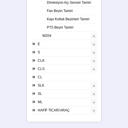
Direksiyon Açı Sensör Tamiri
Fan Beyin Tamiri
Kapı Koltuk Beyinleri Tamiri
PTS Beyin Tamiri
+
W204
+
E
+
S
+
CLK
+
CLS
CL
+
SLK
+
SL
+
ML
+
HAFİF TİCARİ ARAÇ