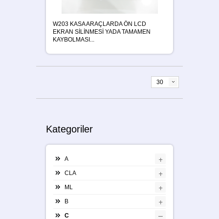
W203 KASA ARAÇLARDA ÖN LCD
EKRAN SİLİNMESİ YADA TAMAMEN
KAYBOLMASI...
30
Kategoriler
+
A
+
CLA
+
ML
+
B
–
C