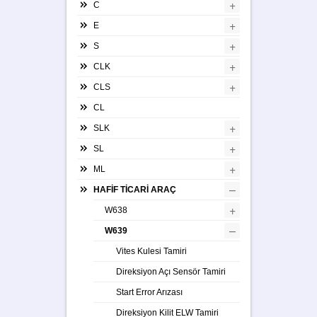
+
C
+
E
+
S
+
CLK
+
CLS
CL
+
SLK
+
SL
+
ML
–
HAFİF TİCARİ ARAÇ
+
W638
–
W639
Vites Kulesi Tamiri
Direksiyon Açı Sensör Tamiri
Start Error Arızası
Direksiyon Kilit ELW Tamiri