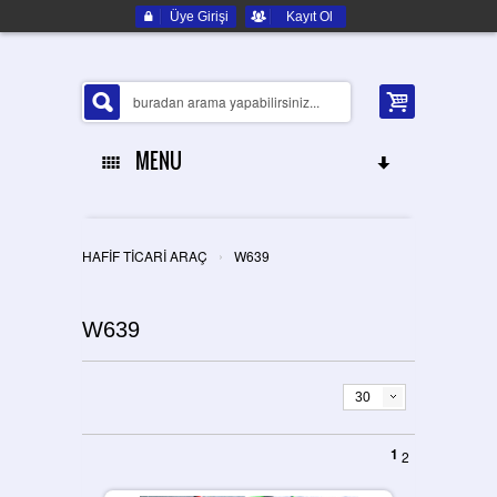
Üye Girişi
Kayıt Ol
MENU
ANA SAYFA
›
HAFİF TİCARİ ARAÇ
W639
HAKKIMIZDA
W639
ELEKTRONIK YEDEK PARÇA
İLETIŞIM
30
1
2