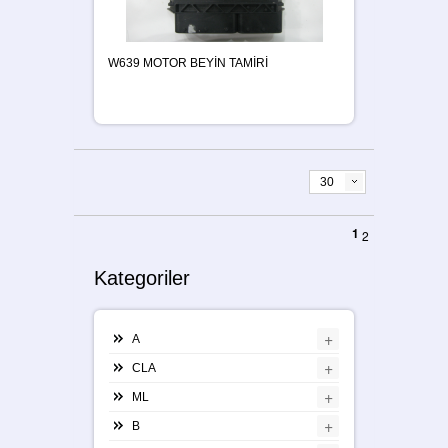
W639 MOTOR BEYİN TAMİRİ
30
1
2
Kategoriler
+
A
+
CLA
+
ML
+
B