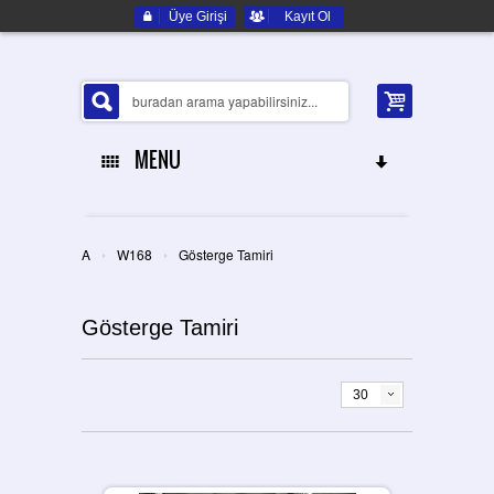
Üye Girişi
Kayıt Ol
MENU
ANA SAYFA
›
›
A
W168
Gösterge Tamiri
HAKKIMIZDA
Gösterge Tamiri
ELEKTRONIK YEDEK PARÇA
İLETIŞIM
30