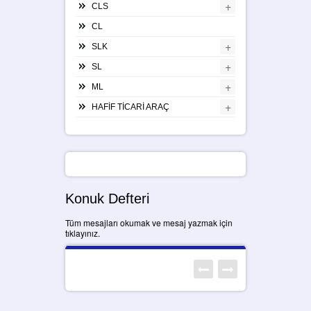
+
CLS
CL
+
SLK
+
SL
+
ML
+
HAFİF TİCARİ ARAÇ
Konuk Defteri
Tüm mesajları okumak ve mesaj yazmak için
tıklayınız.