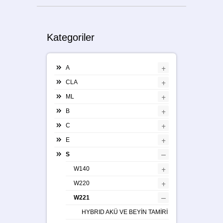
Kategoriler
+
A
+
CLA
+
ML
+
B
+
C
+
E
–
S
+
W140
+
W220
–
W221
HYBRID AKÜ VE BEYİN TAMİRİ