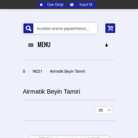
Üye Girişi
Kayıt Ol
MENU
ANA SAYFA
›
›
S
W221
Airmatik Beyin Tamiri
HAKKIMIZDA
Airmatik Beyin Tamiri
ELEKTRONIK YEDEK PARÇA
İLETIŞIM
30