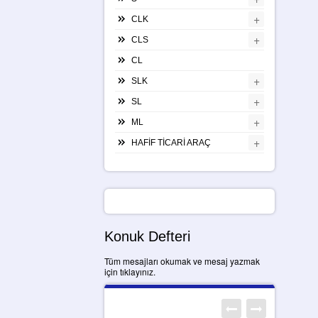
+
CLK
+
CLS
CL
+
SLK
+
SL
+
ML
+
HAFİF TİCARİ ARAÇ
Konuk Defteri
Tüm mesajları okumak ve mesaj yazmak
için tıklayınız.