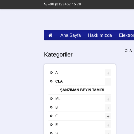
+90 (312) 467 15 70
Ana Sayfa
Hakkımızda
Elektro
CLA
Kategoriler
+
A
–
CLA
ŞANZIMAN BEYİN TAMİRİ
+
ML
+
B
+
C
+
E
+
S