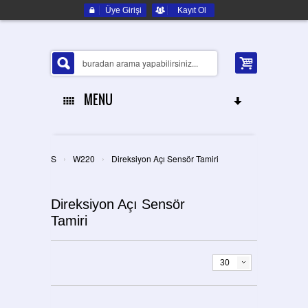
Üye Girişi
Kayıt Ol
MENU
ANA SAYFA
›
›
S
W220
Direksiyon Açı Sensör Tamiri
HAKKIMIZDA
Direksiyon Açı Sensör
ELEKTRONIK YEDEK PARÇA
Tamiri
İLETIŞIM
30