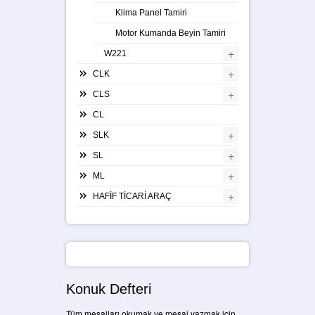
Klima Panel Tamiri
Motor Kumanda Beyin Tamiri
+
W221
+
CLK
+
CLS
CL
+
SLK
+
SL
+
ML
+
HAFİF TİCARİ ARAÇ
Konuk Defteri
Tüm mesajları okumak ve mesaj yazmak için