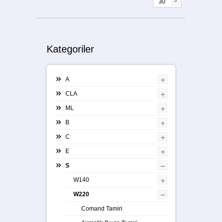
30
Kategoriler
+
A
+
CLA
+
ML
+
B
+
C
+
E
–
S
+
W140
–
W220
Comand Tamiri