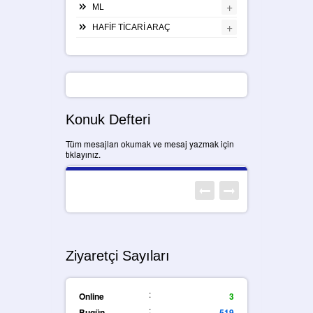
+
ML
+
HAFİF TİCARİ ARAÇ
Konuk Defteri
Tüm mesajları okumak ve mesaj yazmak için
tıklayınız.
Ziyaretçi Sayıları
:
Online
3
:
Bugün
519