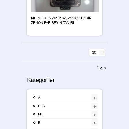
MERCEDES W212 KASA ARAÇLARIN
ZENON FAR BEYIN TAMİRİ
30
1
2
3
Kategoriler
+
A
+
CLA
+
ML
+
B