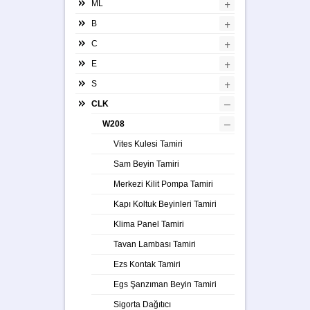
+
ML
+
B
+
C
+
E
+
S
–
CLK
–
W208
Vites Kulesi Tamiri
Sam Beyin Tamiri
Merkezi Kilit Pompa Tamiri
Kapı Koltuk Beyinleri Tamiri
Klima Panel Tamiri
Tavan Lambası Tamiri
Ezs Kontak Tamiri
Egs Şanzıman Beyin Tamiri
Sigorta Dağıtıcı