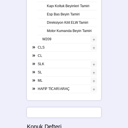
Kapı Koltuk Beyinleri Tamiri
Esp Bas Beyin Tamiri
Direksiyon Kilit ELW Tamiri
Motor Kumanda Beyin Tamiri
+
W209
+
CLS
CL
+
SLK
+
SL
+
ML
+
HAFİF TİCARİ ARAÇ
Konuk Defteri