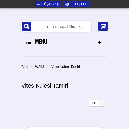
Üye Girişi
Kayıt Ol
MENU
ANA SAYFA
›
›
CLK
W208
Vites Kulesi Tamiri
HAKKIMIZDA
Vites Kulesi Tamiri
ELEKTRONIK YEDEK PARÇA
İLETIŞIM
30