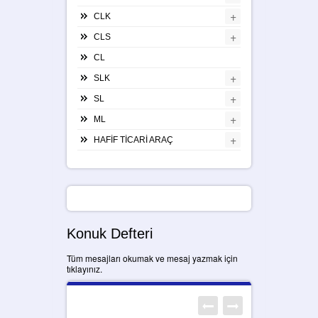
+
CLK
+
CLS
CL
+
SLK
+
SL
+
ML
+
HAFİF TİCARİ ARAÇ
Konuk Defteri
Tüm mesajları okumak ve mesaj yazmak için
tıklayınız.