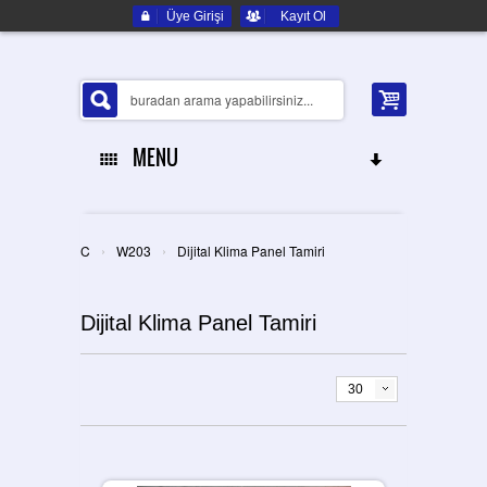
Üye Girişi
Kayıt Ol
MENU
ANA SAYFA
›
›
C
W203
Dijital Klima Panel Tamiri
HAKKIMIZDA
Dijital Klima Panel Tamiri
ELEKTRONIK YEDEK PARÇA
İLETIŞIM
30