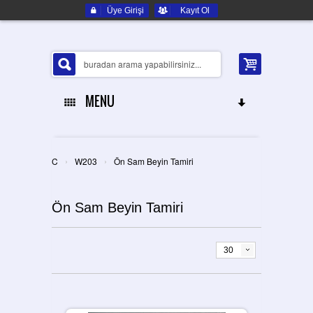
Üye Girişi
Kayıt Ol
MENU
ANA SAYFA
›
›
C
W203
Ön Sam Beyin Tamiri
HAKKIMIZDA
Ön Sam Beyin Tamiri
ELEKTRONIK YEDEK PARÇA
İLETIŞIM
30