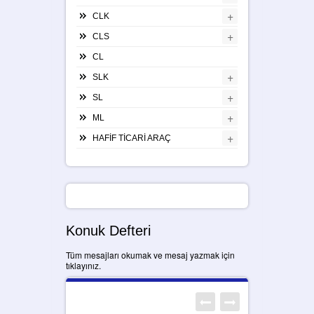
+
CLK
+
CLS
CL
+
SLK
+
SL
+
ML
+
HAFİF TİCARİ ARAÇ
Konuk Defteri
Tüm mesajları okumak ve mesaj yazmak için
tıklayınız.