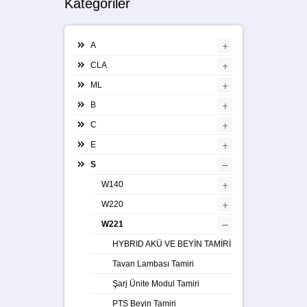
Kategoriler
+
A
+
CLA
+
ML
+
B
+
C
+
E
–
S
+
W140
+
W220
–
W221
HYBRID AKÜ VE BEYİN TAMİRİ
Tavan Lambası Tamiri
Şarj Ünite Modul Tamiri
PTS Beyin Tamiri