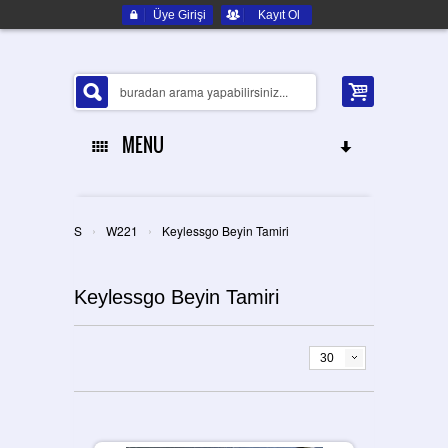
Üye Girişi
Kayıt Ol
MENU
ANA SAYFA
›
›
S
W221
Keylessgo Beyin Tamiri
HAKKIMIZDA
Keylessgo Beyin Tamiri
ELEKTRONIK YEDEK PARÇA
İLETIŞIM
30