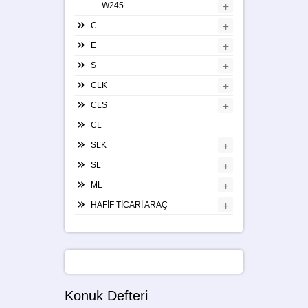
+
W245
+
C
+
E
+
S
+
CLK
+
CLS
CL
+
SLK
+
SL
+
ML
+
HAFİF TİCARİ ARAÇ
Konuk Defteri