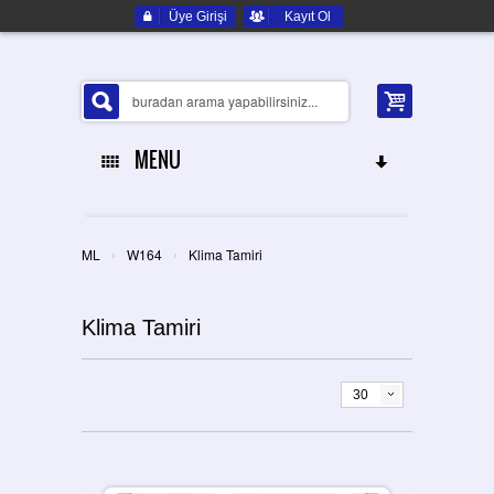
Üye Girişi
Kayıt Ol
MENU
ANA SAYFA
›
›
ML
W164
Klima Tamiri
HAKKIMIZDA
Klima Tamiri
ELEKTRONIK YEDEK PARÇA
İLETIŞIM
30