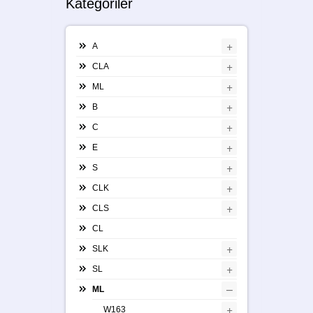
Kategoriler
+
A
+
CLA
+
ML
+
B
+
C
+
E
+
S
+
CLK
+
CLS
CL
+
SLK
+
SL
–
ML
+
W163