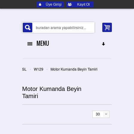
Üye Girişi
Kayıt Ol
MENU
ANA SAYFA
›
›
SL
W129
Motor Kumanda Beyin Tamiri
HAKKIMIZDA
Motor Kumanda Beyin
ELEKTRONIK YEDEK PARÇA
Tamiri
İLETIŞIM
30