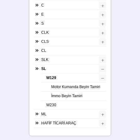
+
C
+
E
+
S
+
CLK
+
CLS
CL
+
SLK
–
SL
–
W129
Motor Kumanda Beyin Tamiri
İmmo Beyin Tamiri
W230
+
ML
+
HAFİF TİCARİ ARAÇ