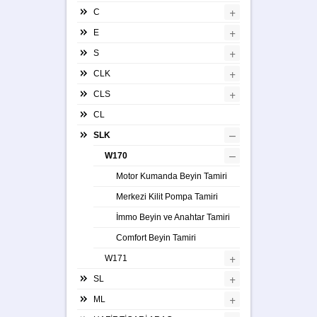
+
C
+
E
+
S
+
CLK
+
CLS
CL
–
SLK
–
W170
Motor Kumanda Beyin Tamiri
Merkezi Kilit Pompa Tamiri
İmmo Beyin ve Anahtar Tamiri
Comfort Beyin Tamiri
+
W171
+
SL
+
ML