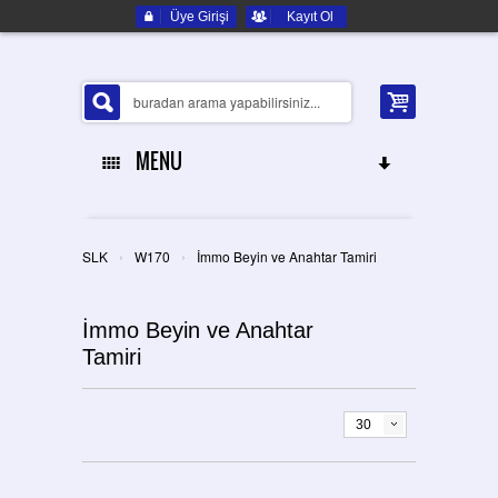
Üye Girişi
Kayıt Ol
MENU
ANA SAYFA
›
›
SLK
W170
İmmo Beyin ve Anahtar Tamiri
HAKKIMIZDA
İmmo Beyin ve Anahtar
ELEKTRONIK YEDEK PARÇA
Tamiri
İLETIŞIM
30