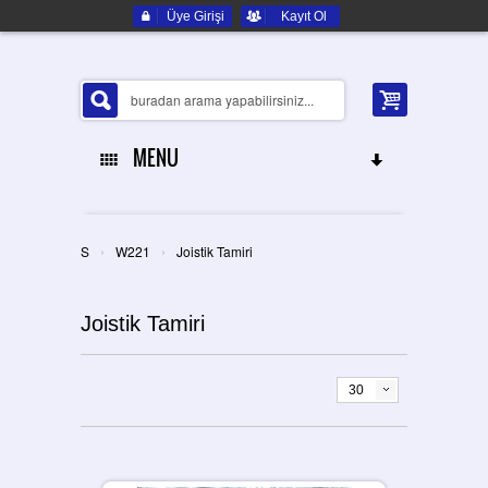
Üye Girişi
Kayıt Ol
MENU
ANA SAYFA
›
›
S
W221
Joistik Tamiri
HAKKIMIZDA
Joistik Tamiri
ELEKTRONIK YEDEK PARÇA
İLETIŞIM
30