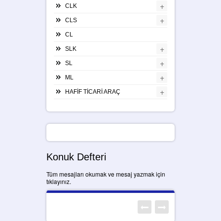
+
CLK
+
CLS
CL
+
SLK
+
SL
+
ML
+
HAFİF TİCARİ ARAÇ
Konuk Defteri
Tüm mesajları okumak ve mesaj yazmak için
tıklayınız.