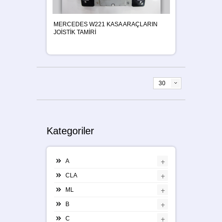
MERCEDES W221 KASA ARAÇLARIN
JOİSTİK TAMİRİ
30
Kategoriler
+
A
+
CLA
+
ML
+
B
+
C