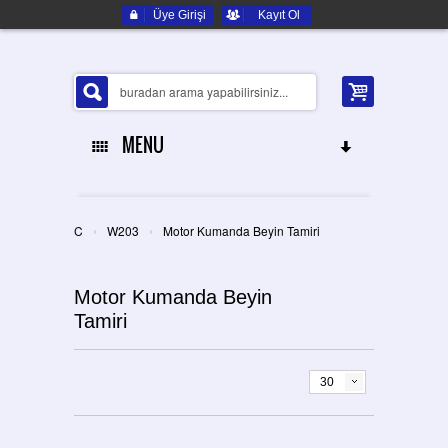
Üye Girişi
Kayıt Ol
MENU
ANA SAYFA
›
›
C
W203
Motor Kumanda Beyin Tamiri
HAKKIMIZDA
Motor Kumanda Beyin
ELEKTRONIK YEDEK PARÇA
Tamiri
İLETIŞIM
30