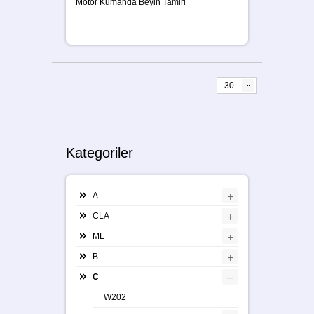
Motor Kumanda Beyin Tamiri
30
Kategoriler
+
A
+
CLA
+
ML
+
B
–
C
W202