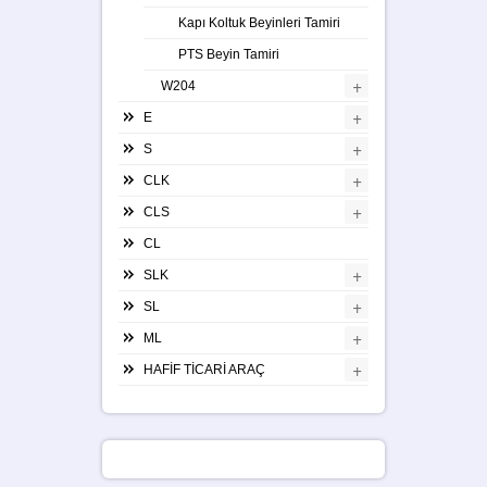
Kapı Koltuk Beyinleri Tamiri
PTS Beyin Tamiri
+
W204
+
E
+
S
+
CLK
+
CLS
CL
+
SLK
+
SL
+
ML
+
HAFİF TİCARİ ARAÇ