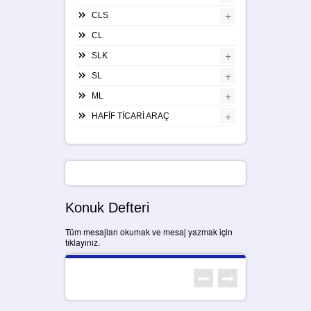
+
CLS
CL
+
SLK
+
SL
+
ML
+
HAFİF TİCARİ ARAÇ
Konuk Defteri
Tüm mesajları okumak ve mesaj yazmak için
tıklayınız.