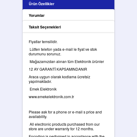
Ürün Özellikler
Yorumlar
Taksit Seçenekleri
Fiyatlar temsilidir.
Lütfen telefon yada e-mail le fiyat ve stok
durumunu sorunuz.
Mağazamızdan alınan tüm Elektronik ürünler
12 AY GARANTİ KAPSAMINDANIR
Araca uygun olarak kodlama ücretsiz
yapılmaktadır.
Emek Elektronik
www.emekelektronik.com.tr
Please ask for a phone or e-mail s price and
availability.
All electronic products purchased from our
store are under warranty for 12 months.
Encoding is performed in accordance with the