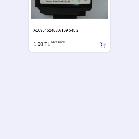
A1695452408 A 169 545 2...
KDV Dahil
1,00 TL
A63954
1,00