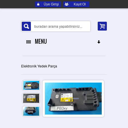
Üye Girişi
Kayıt Ol
MENU
ANA SAYFA
Elektronik Yedek Parça
HAKKIMIZDA
ELEKTRONIK YEDEK PARÇA
İLETIŞIM