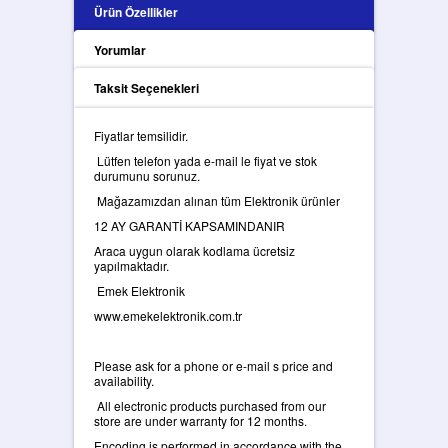
Ürün Özellikler
Yorumlar
Taksit Seçenekleri
Fiyatlar temsilidir.
Lütfen telefon yada e-mail le fiyat ve stok
durumunu sorunuz.
Mağazamızdan alınan tüm Elektronik ürünler
12 AY GARANTİ KAPSAMINDANIR
Araca uygun olarak kodlama ücretsiz
yapılmaktadır.
Emek Elektronik
www.emekelektronik.com.tr
Please ask for a phone or e-mail s price and
availability.
All electronic products purchased from our
store are under warranty for 12 months.
Encoding is performed in accordance with the