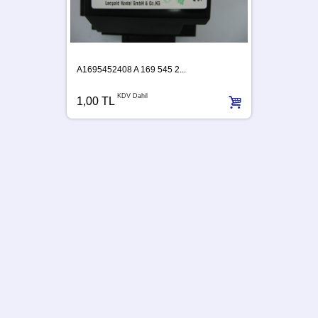
A1695452408 A 169 545 2...
KDV Dahil
1,00 TL
A63954
1,00