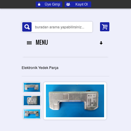
Üye Girişi
Kayıt Ol
MENU
ANA SAYFA
Elektronik Yedek Parça
HAKKIMIZDA
ELEKTRONIK YEDEK PARÇA
İLETIŞIM