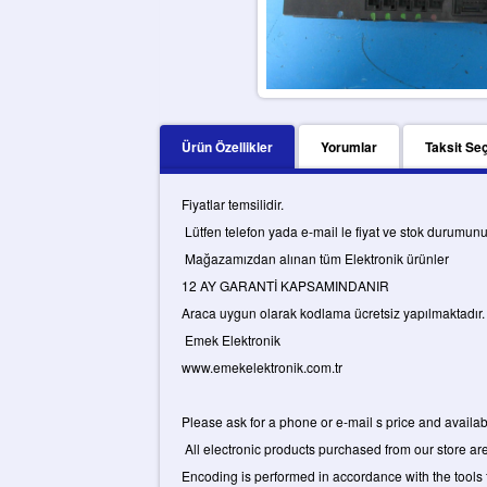
Ürün Özellikler
Yorumlar
Taksit Se
Fiyatlar temsilidir.
Lütfen telefon yada e-mail le fiyat ve stok durumun
Mağazamızdan alınan tüm Elektronik ürünler
12 AY GARANTİ KAPSAMINDANIR
Araca uygun olarak kodlama ücretsiz yapılmaktadır.
Emek Elektronik
www.emekelektronik.com.tr
Please ask for a phone or e-mail s price and availabi
All electronic products purchased from our store ar
Encoding is performed in accordance with the tools 