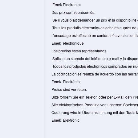
Emek Electronics
Des prix sont représentés.
Se il vous plaît demander un prix et la disponibilité
Tous les produits électroniques achetés auprès de
L’encodage est effectué en conformité avec les outil
Emek électronique
Los precios están representados.
Solicite un s precio del teléfono o e-mail y la dispon
Todos los productos electrónicos comprados en nue
La codificación se realiza de acuerdo con las herra
Emek Electrónico
Preise sind vertreten.
Bitte fordern Sie ein Telefon oder per E-Mail den Pr
Alle elektronischen Produkte von unserem Speicher 
Codierung wird in Übereinstimmung mit den Tools k
Emek Elektronic