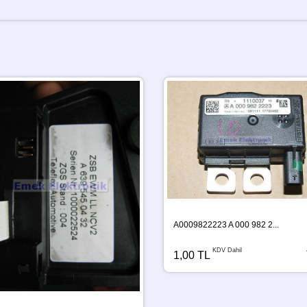
A0009822223 A 000 982 2...
KDV Dahil
1,00 TL