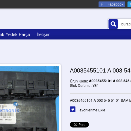
Facebook
nik Yedek Parça
İletişim
A0035455101 A 003 5
A0035455101 A 003 545 
Ürün Kodu:
Var
Stok Durumu:
A0035455101 A 003 545 51 01 SAM
Favorilerime Ekle