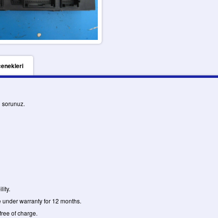
çenekleri
u sorunuz.
lity.
e under warranty for 12 months.
free of charge.