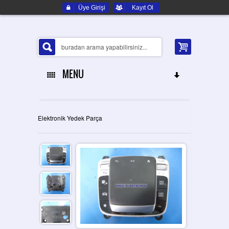
Üye Girişi
Kayıt Ol
MENU
ANA SAYFA
Elektronik Yedek Parça
HAKKIMIZDA
ELEKTRONIK YEDEK PARÇA
İLETIŞIM