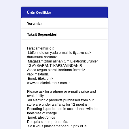
Ürün Özellikler
Yorumlar
Taksit Seçenekleri
Fiyatlar temsilidir.
Lütfen telefon yada e-mail le fiyat ve stok
durumunu sorunuz.
Mağazamızdan alınan tüm Elektronik ürünler
12 AY GARANTİ KAPSAMINDANIR
Araca uygun olarak kodlama ücretsiz
yapılmaktadır.
Emek Elektronik
www.emekelektronik.com.tr
Please ask for a phone or e-mail s price and
availability.
All electronic products purchased from our
store are under warranty for 12 months.
Encoding is performed in accordance with the
tools free of charge.
Emek Electronics
Des prix sont représentés.
Se il vous plaît demander un prix et la