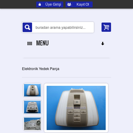
Üye Girişi
Kayıt Ol
MENU
ANA SAYFA
Elektronik Yedek Parça
HAKKIMIZDA
ELEKTRONIK YEDEK PARÇA
İLETIŞIM