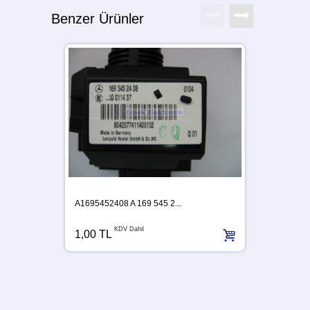
Benzer Ürünler
A1695452408 A 169 545 2...
KDV Dahil
1,00 TL
A63954