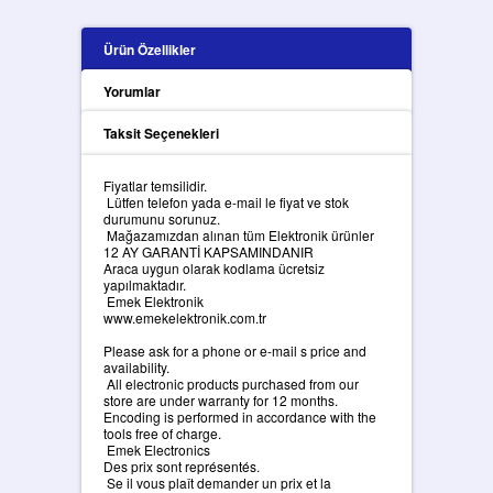
Ürün Özellikler
Yorumlar
Taksit Seçenekleri
Fiyatlar temsilidir.
Lütfen telefon yada e-mail le fiyat ve stok
durumunu sorunuz.
Mağazamızdan alınan tüm Elektronik ürünler
12 AY GARANTİ KAPSAMINDANIR
Araca uygun olarak kodlama ücretsiz
yapılmaktadır.
Emek Elektronik
www.emekelektronik.com.tr
Please ask for a phone or e-mail s price and
availability.
All electronic products purchased from our
store are under warranty for 12 months.
Encoding is performed in accordance with the
tools free of charge.
Emek Electronics
Des prix sont représentés.
Se il vous plaît demander un prix et la