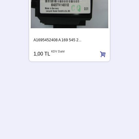
A1695452408 A 169 545 2...
KDV Dahil
1,00 TL
A63954
1,00