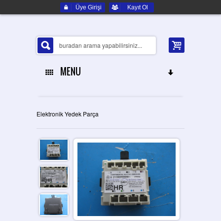
Üye Girişi
Kayıt Ol
MENU
ANA SAYFA
Elektronik Yedek Parça
HAKKIMIZDA
ELEKTRONIK YEDEK PARÇA
İLETIŞIM