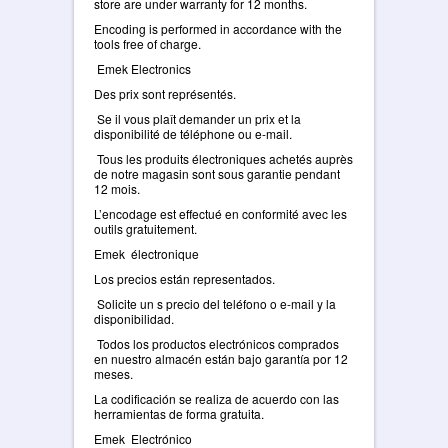
store are under warranty for 12 months.
Encoding is performed in accordance with the
tools free of charge.
Emek Electronics
Des prix sont représentés.
Se il vous plaît demander un prix et la
disponibilité de téléphone ou e-mail.
Tous les produits électroniques achetés auprès
de notre magasin sont sous garantie pendant
12 mois.
L’encodage est effectué en conformité avec les
outils gratuitement.
Emek électronique
Los precios están representados.
Solicite un s precio del teléfono o e-mail y la
disponibilidad.
Todos los productos electrónicos comprados
en nuestro almacén están bajo garantía por 12
meses.
La codificación se realiza de acuerdo con las
herramientas de forma gratuita.
Emek Electrónico