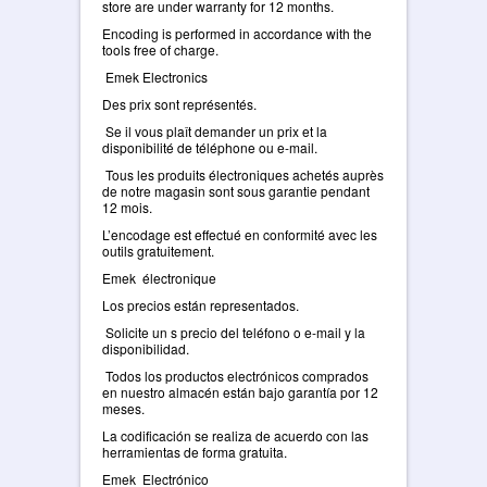
store are under warranty for 12 months.
Encoding is performed in accordance with the
tools free of charge.
Emek Electronics
Des prix sont représentés.
Se il vous plaît demander un prix et la
disponibilité de téléphone ou e-mail.
Tous les produits électroniques achetés auprès
de notre magasin sont sous garantie pendant
12 mois.
L’encodage est effectué en conformité avec les
outils gratuitement.
Emek électronique
Los precios están representados.
Solicite un s precio del teléfono o e-mail y la
disponibilidad.
Todos los productos electrónicos comprados
en nuestro almacén están bajo garantía por 12
meses.
La codificación se realiza de acuerdo con las
herramientas de forma gratuita.
Emek Electrónico