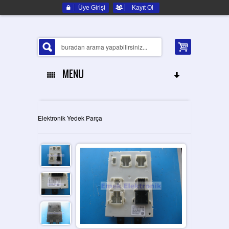
Üye Girişi
Kayıt Ol
MENU
ANA SAYFA
Elektronik Yedek Parça
HAKKIMIZDA
ELEKTRONIK YEDEK PARÇA
İLETIŞIM