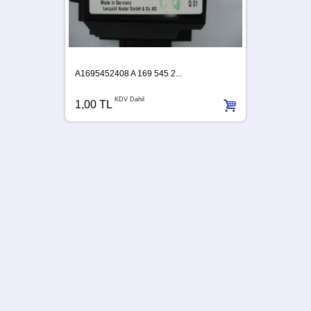
A1695452408 A 169 545 2...
KDV Dahil
1,00 TL
A63954
1,00