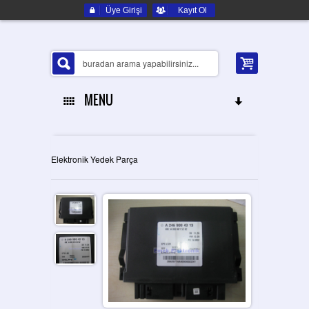
Üye Girişi
Kayıt Ol
MENU
ANA SAYFA
Elektronik Yedek Parça
HAKKIMIZDA
ELEKTRONIK YEDEK PARÇA
İLETIŞIM