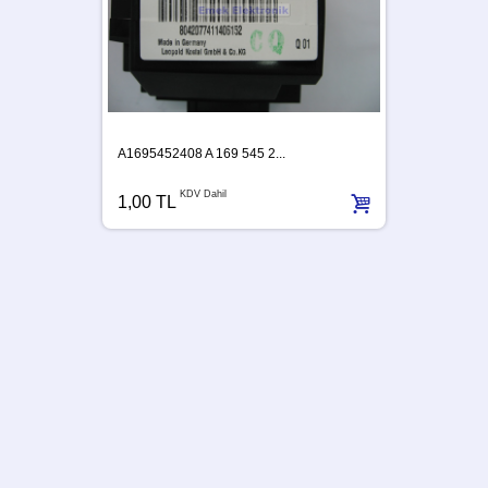
A1695452408 A 169 545 2...
KDV Dahil
1,00 TL
A63954
1,00