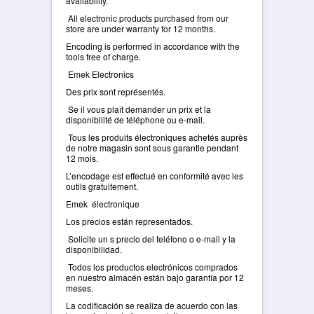
availability.
All electronic products purchased from our
store are under warranty for 12 months.
Encoding is performed in accordance with the
tools free of charge.
Emek Electronics
Des prix sont représentés.
Se il vous plaît demander un prix et la
disponibilité de téléphone ou e-mail.
Tous les produits électroniques achetés auprès
de notre magasin sont sous garantie pendant
12 mois.
L’encodage est effectué en conformité avec les
outils gratuitement.
Emek électronique
Los precios están representados.
Solicite un s precio del teléfono o e-mail y la
disponibilidad.
Todos los productos electrónicos comprados
en nuestro almacén están bajo garantía por 12
meses.
La codificación se realiza de acuerdo con las