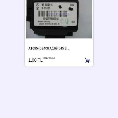
A1695452408 A 169 545 2...
KDV Dahil
1,00 TL
A63954
1,00