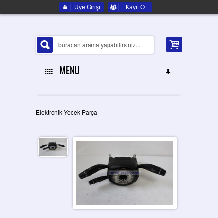
Üye Girişi
Kayıt Ol
MENU
ANA SAYFA
Elektronik Yedek Parça
HAKKIMIZDA
ELEKTRONIK YEDEK PARÇA
İLETIŞIM