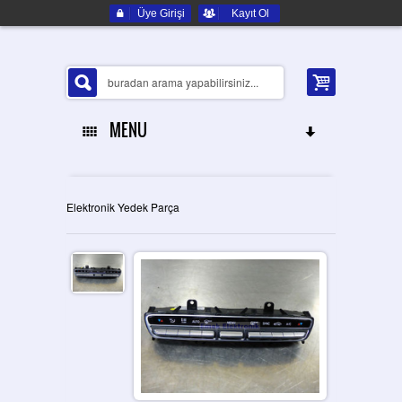
Üye Girişi
Kayıt Ol
MENU
ANA SAYFA
Elektronik Yedek Parça
HAKKIMIZDA
ELEKTRONIK YEDEK PARÇA
İLETIŞIM