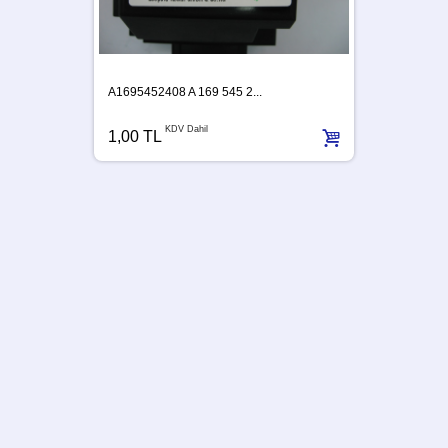
A1695452408 A 169 545 2...
KDV Dahil
1,00 TL
A63954
1,00