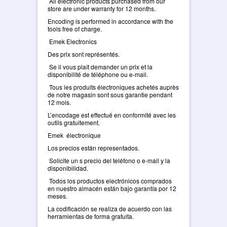
All electronic products purchased from our
store are under warranty for 12 months.
Encoding is performed in accordance with the
tools free of charge.
Emek Electronics
Des prix sont représentés.
Se il vous plaît demander un prix et la
disponibilité de téléphone ou e-mail.
Tous les produits électroniques achetés auprès
de notre magasin sont sous garantie pendant
12 mois.
L’encodage est effectué en conformité avec les
outils gratuitement.
Emek électronique
Los precios están representados.
Solicite un s precio del teléfono o e-mail y la
disponibilidad.
Todos los productos electrónicos comprados
en nuestro almacén están bajo garantía por 12
meses.
La codificación se realiza de acuerdo con las
herramientas de forma gratuita.