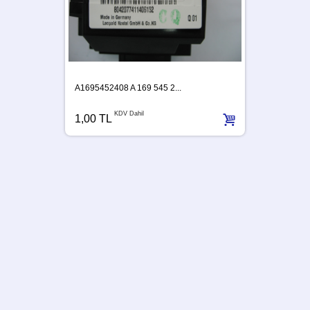
A1695452408 A 169 545 2...
KDV Dahil
1,00 TL
A63954
1,00