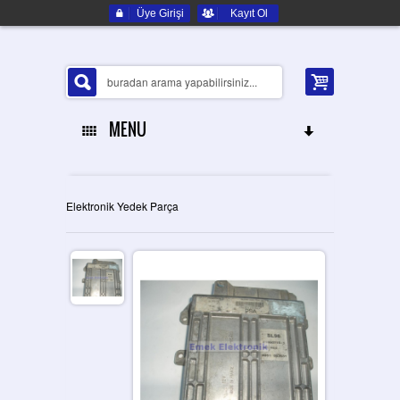
Üye Girişi
Kayıt Ol
MENU
ANA SAYFA
Elektronik Yedek Parça
HAKKIMIZDA
ELEKTRONIK YEDEK PARÇA
İLETIŞIM