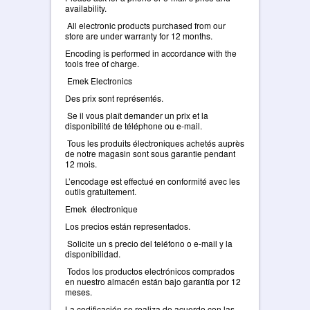
availability.
All electronic products purchased from our
store are under warranty for 12 months.
Encoding is performed in accordance with the
tools free of charge.
Emek Electronics
Des prix sont représentés.
Se il vous plaît demander un prix et la
disponibilité de téléphone ou e-mail.
Tous les produits électroniques achetés auprès
de notre magasin sont sous garantie pendant
12 mois.
L’encodage est effectué en conformité avec les
outils gratuitement.
Emek électronique
Los precios están representados.
Solicite un s precio del teléfono o e-mail y la
disponibilidad.
Todos los productos electrónicos comprados
en nuestro almacén están bajo garantía por 12
meses.
La codificación se realiza de acuerdo con las