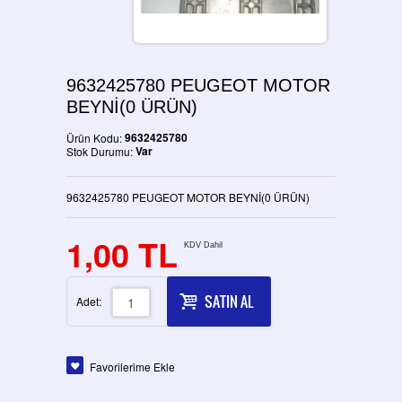
9632425780 PEUGEOT MOTOR
BEYNİ(0 ÜRÜN)
9632425780
Ürün Kodu:
Var
Stok Durumu:
9632425780 PEUGEOT MOTOR BEYNİ(0 ÜRÜN)
1,00 TL
KDV Dahil
SATIN AL
Adet:
Favorilerime Ekle