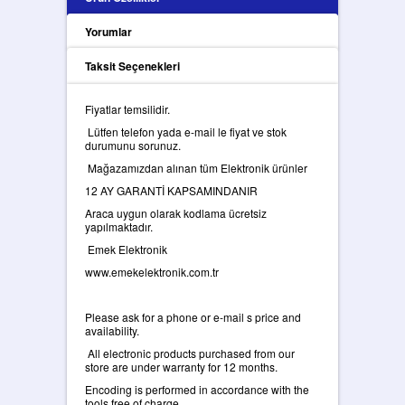
Yorumlar
Taksit Seçenekleri
Fiyatlar temsilidir.
Lütfen telefon yada e-mail le fiyat ve stok
durumunu sorunuz.
Mağazamızdan alınan tüm Elektronik ürünler
12 AY GARANTİ KAPSAMINDANIR
Araca uygun olarak kodlama ücretsiz
yapılmaktadır.
Emek Elektronik
www.emekelektronik.com.tr
Please ask for a phone or e-mail s price and
availability.
All electronic products purchased from our
store are under warranty for 12 months.
Encoding is performed in accordance with the
tools free of charge.