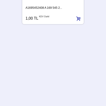
A1695452408 A 169 545 2...
KDV Dahil
1,00 TL
A63954
1,00