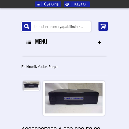
Üye Girişi
Kayıt Ol
MENU
ANA SAYFA
Elektronik Yedek Parça
HAKKIMIZDA
ELEKTRONIK YEDEK PARÇA
İLETIŞIM