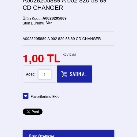
A0028205889 A 002 820 58 89
CD CHANGER
A0028205889
Ürün Kodu:
Var
Stok Durumu:
A0028205889 A 002 820 58 89 CD CHANGER
1,00 TL
KDV Dahil
SATIN AL
Adet:
Favorilerime Ekle
Ürün Özellikler