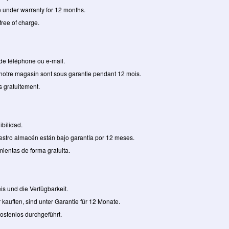
e under warranty for 12 months.
free of charge.
 de téléphone ou e-mail.
 notre magasin sont sous garantie pendant 12 mois.
s gratuitement.
ibilidad.
stro almacén están bajo garantía por 12 meses.
mientas de forma gratuita.
eis und die Verfügbarkeit.
kauften, sind unter Garantie für 12 Monate.
ostenlos durchgeführt.