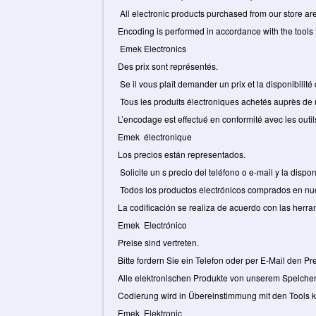
All electronic products purchased from our store ar
Encoding is performed in accordance with the tools 
Emek Electronics
Des prix sont représentés.
Se il vous plaît demander un prix et la disponibilité
Tous les produits électroniques achetés auprès de
L’encodage est effectué en conformité avec les outil
Emek électronique
Los precios están representados.
Solicite un s precio del teléfono o e-mail y la dispon
Todos los productos electrónicos comprados en nue
La codificación se realiza de acuerdo con las herra
Emek Electrónico
Preise sind vertreten.
Bitte fordern Sie ein Telefon oder per E-Mail den Pr
Alle elektronischen Produkte von unserem Speicher 
Codierung wird in Übereinstimmung mit den Tools k
Emek Elektronic