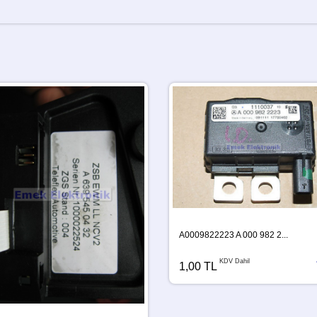
A0009822223 A 000 982 2...
KDV Dahil
1,00 TL