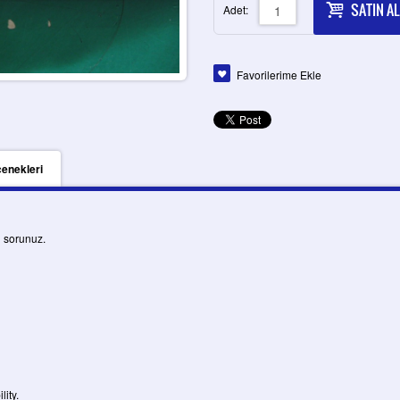
SATIN AL
Adet:
Favorilerime Ekle
çenekleri
u sorunuz.
lity.