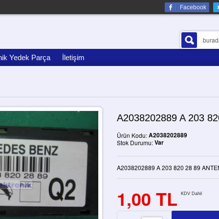
Facebook
nik Yedek Parça
İletişim
A2038202889 A 203 8
A2038202889
Ürün Kodu:
Var
Stok Durumu:
A2038202889 A 203 820 28 89 ANTE
1,00 TL
KDV Dahil